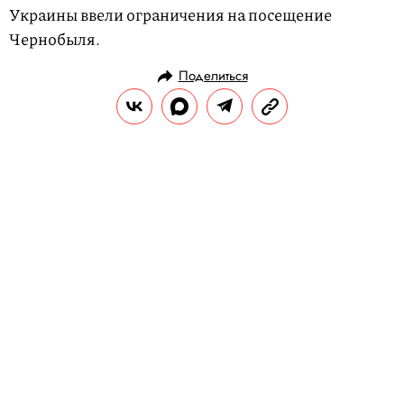
Украины ввели ограничения на посещение
Чернобыля.
Поделиться
НОВОСТИ
ОБЩЕСТВО
10.07.2019, 18:33
Суд признал 43-летнего испанца
внебрачным сыном Хулио
Иглесиаса. Мужчина доказывал
это 30 лет
Сам Иглесиас отцовство не признает.
РЕДАКЦИЯ «ПРАВИЛ ЖИЗНИ»