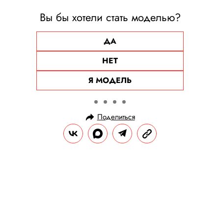
Вы бы хотели стать моделью?
ДА
НЕТ
Я МОДЕЛЬ
Поделиться
НОВОСТИ
ОБЩЕСТВО
10.08.2025, 22:00
У зумеров набирает популярность
сильный загар. В соцсетях
хвастаются полосками от загара и