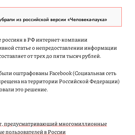
брали из российской версии «Человека-паука»
ые россиян в РФ интернет-компании
ивной статье о непредоставлении информации
оставляет от трех до пяти тысяч рублей.
 были оштрафованы Facebook (Социальная сеть
прещена на территории Российской Федерации)
овали это решение.
кт, предусматривающий многомиллионные
ые пользователей в России