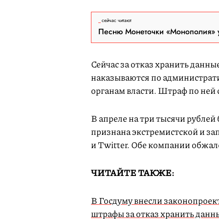
сейчас читают
Песню Монеточки «Монополия» у
Сейчас за отказ хранить данн
наказываются по администрат
органам власти. Штраф по ней с
В апреле на три тысячи рублей
признана экстремистской и за
и Twitter. Обе компании обжал
ЧИТАЙТЕ ТАКЖЕ:
В Госдуму внесли законопрое
штрафы за отказ хранить данн