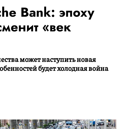
he Bank: эпоху
сменит «век
чества может наступить новая
собенностей будет холодная война