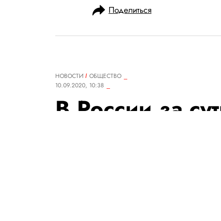
Поделиться
НОВОСТИ
ОБЩЕСТВО
10.09.2020, 10:38
В России за су
новых случая 
коронавирусо
Всего в стране зарегистрирова
РЕДАКЦИЯ «ПРАВИЛ ЖИЗНИ»