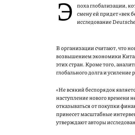
Э
поха глобализации, кот
смену ей придет «век 
исследование Deutsche
В организации считают, что но
возвышением экономики Кита
этих стран. Кроме того, анал
глобального долга и усиление
«Не всякий беспорядок являет
наступление нового времени н
отказываться от покупки финан
принесет масштабные интервен
утверждают авторы исследован