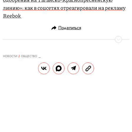
линию»: как в соцсетях отреагировали на рекламу
Reebok
Поделиться
НОВОСТИ
ОБЩЕСТВО
11.02.2019, 13:49
«Извините, чего-то не хватает»:
IKEA забыли нарисовать на карте
мира Новую Зеландию. Но
«потеряли» эту страну не в первый
раз
Шведская компания принесла
официальные извинения за то, что забыла