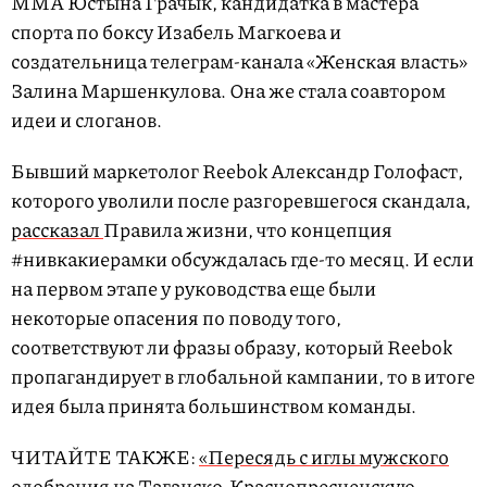
ММА Юстына Грачык, кандидатка в мастера
спорта по боксу Изабель Магкоева и
создательница телеграм-канала «Женская власть»
Залина Маршенкулова. Она же стала соавтором
идеи и слоганов.
Бывший маркетолог Reebok Александр Голофаст,
которого уволили после разгоревшегося скандала,
рассказал
Правила жизни, что концепция
#нивкакиерамки обсуждалась где-то месяц. И если
на первом этапе у руководства еще были
некоторые опасения по поводу того,
соответствуют ли фразы образу, который Reebok
пропагандирует в глобальной кампании, то в итоге
идея была принята большинством команды.
ЧИТАЙТЕ ТАКЖЕ:
«Пересядь с иглы мужского
одобрения на Таганско-Краснопресненскую