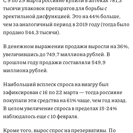
С 9 по 29 марта россияне купили в аптеках 781,3
тысячи упаковок препаратов для борьбы с
эректильной дисфункцией. Это на 44% больше,
чем за аналогичный период в 2019 году (тогда было
продано 544,3 тысячи).
В денежном выражении продажи выросли на 36%,
увеличившись до 749,7 миллиона рублей. В
прошлом году продажи составляли 549,9
миллиона рублей.
Наибольший всплеск спроса на виагру был
зафиксирован с 16 по 22 марта — тогда россияне
покупали эти средства на 61% чаще, чем год назад.
В целом увеличение спроса в пределах 15-24%
наблюдалось еще с 10 февраля.
Кроме того, вырос спрос на презервативы. По