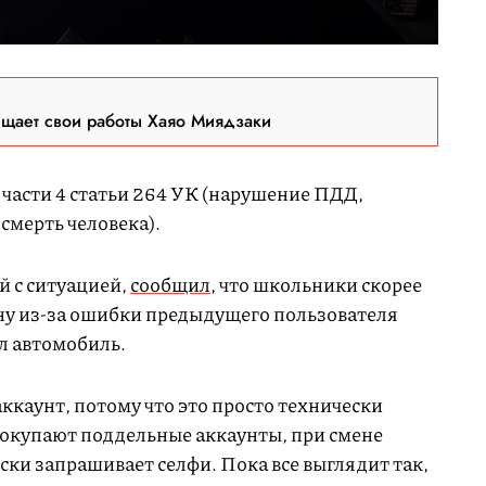
ещает свои работы Хаяо Миядзаки
 части 4 статьи 264 УК (нарушение ПДД,
смерть человека).
 с ситуацией,
сообщил
, что школьники скорее
ну из-за ошибки предыдущего пользователя
л автомобиль.
ккаунт, потому что это просто технически
окупают поддельные аккаунты, при смене
ски запрашивает селфи. Пока все выглядит так,