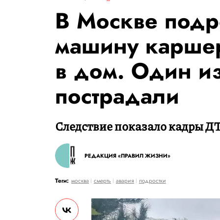
В Москве подр
машину каршер
в дом. Один из
пострадали
Следствие показало кадры Д
РЕДАКЦИЯ «ПРАВИЛ ЖИЗНИ»
Теги:
москва
смерть
авария
подростки