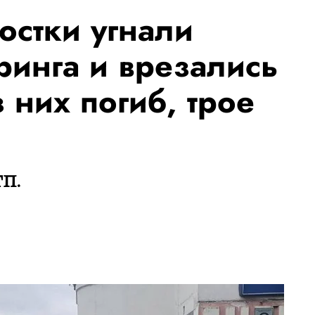
остки угнали
инга и врезались
 них погиб, трое
ТП.