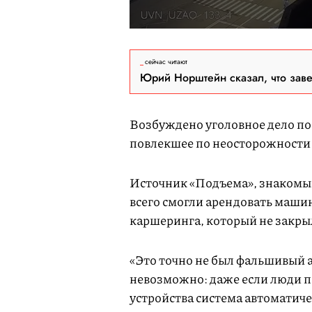
сейчас читают
Юрий Норштейн сказал, что зав
Возбуждено уголовное дело по
повлекшее по неосторожности 
Источник «Подъема», знакомый
всего смогли арендовать маши
каршеринга, который не закры
«Это точно не был фальшивый а
невозможно: даже если люди п
устройства система автоматиче