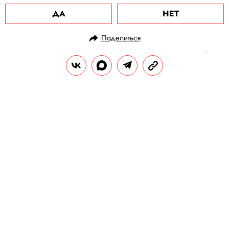
ДА
НЕТ
Поделиться
НОВОСТИ
ОБЩЕСТВО
10.11.2020, 20:43
ОБНОВЛЕНО
15.02.2026, 12:47
Правительство Дании нарушило
закон, потребовав убить всех
норок в стране
Теперь кабмин утверждает, что это была
рекомендация, а не приказ.
РЕДАКЦИЯ «ПРАВИЛ ЖИЗНИ»