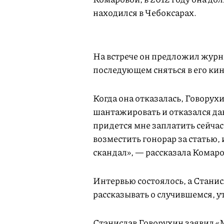
находился в Чебоксарах.
На встрече он предложил журна
последующем сняться в его ки
Когда она отказалась, Говорухи
шантажировать и отказался дава
придется мне заплатить сейчас 
возместить гонорар за статью, 
скандал», — рассказала Комаро
Интервью состоялось, а Станис
рассказывать о случившемся, у
Станислав Говорухин заявил «М