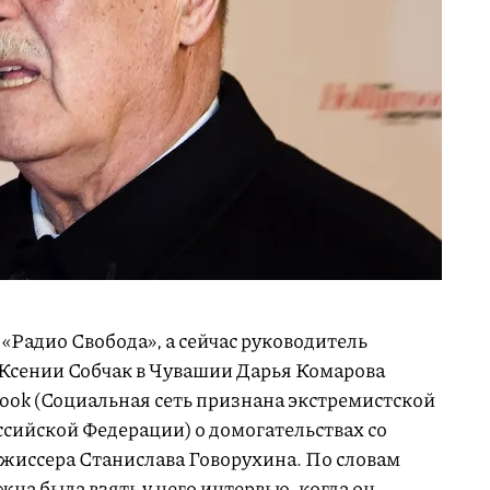
Радио Свобода», а сейчас руководитель
Ксении Собчак в Чувашии Дарья Комарова
book (Социальная сеть признана экстремистской
ссийской Федерации) о домогательствах со
ежиссера Станислава Говорухина. По словам
жна была взять у него интервью, когда он