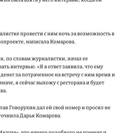
листке провести с ним ночь за возможность в
нопроекте, написала Комарова.
н, по словам журналистки, начал ее
ть интервью. «Я в ответ заявила, что ему
денег за потраченное на встречу с ним время и
иначе, я сейчас выхожу с ресторана и будет
ва.
лав Говорухин дал ей свой номер и просил не
точнила Дарья Комарова.
едузе», что ничего подобного не помнит и