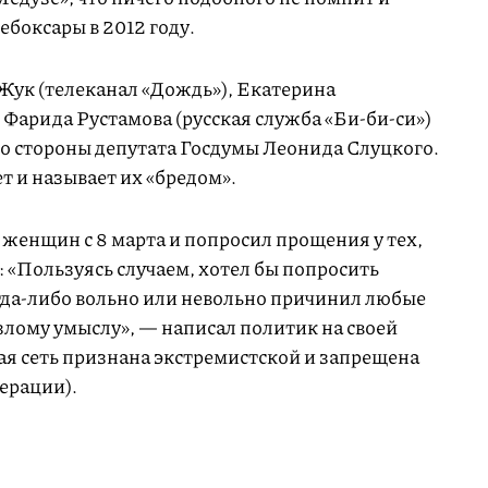
Чебоксары в 2012 году.
Жук (телеканал «Дождь»), Екатерина
 Фарида Рустамова (русская служба «Би-би-си»)
со стороны депутата Госдумы Леонида Слуцкого.
т и называет их «бредом».
женщин с 8 марта и попросил прощения у тех,
 «Пользуясь случаем, хотел бы попросить
огда-либо вольно или невольно причинил любые
злому умыслу», — написал политик на своей
ая сеть признана экстремистской и запрещена
ерации).