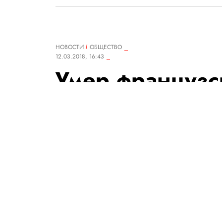
НОВОСТИ
ОБЩЕСТВО
12.03.2018, 16:43
Умер французс
Юбер де Жив
Основатель модного дома Give
РЕДАКЦИЯ «ПРАВИЛ ЖИЗНИ»
Теги:
мода
новости