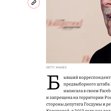
GETTY IMAGES
Б
ывший корреспондент «
предвыборного штаба 
написала в своем Face
и запрещена на территории Ро
стороны депутата Госдумы и р
Комаровой, в 2012 году она дол