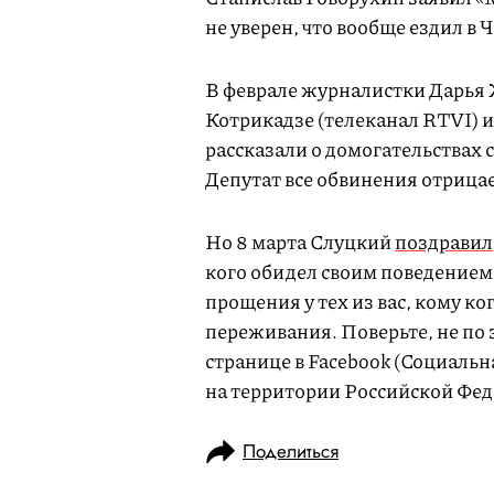
не уверен, что вообще ездил в 
В феврале журналистки Дарья 
Котрикадзе (телеканал RTVI) и
рассказали о домогательствах 
Депутат все обвинения отрицае
Но 8 марта Слуцкий
поздравил
кого обидел своим поведением:
прощения у тех из вас, кому к
переживания. Поверьте, не по 
странице в Facebook (Социальн
на территории Российской Фед
Поделиться