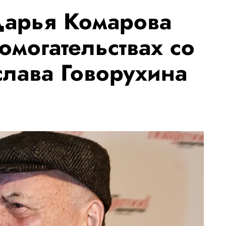
Дарья Комарова
омогательствах со
слава Говорухина