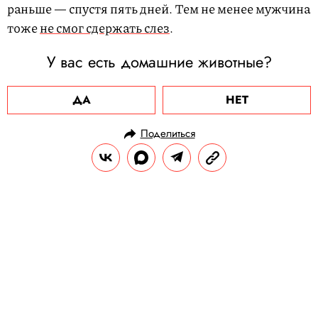
раньше — спустя пять дней. Тем не менее мужчина
тоже
не смог сдержать слез
.
У вас есть домашние животные?
ДА
НЕТ
Поделиться
НОВОСТИ
ОБЩЕСТВО
12.03.2025, 12:56
В Словакии бобр построил
плотину, которая может оставить
без воды пять тысяч жителей
Для решения проблемы экоактивисты и