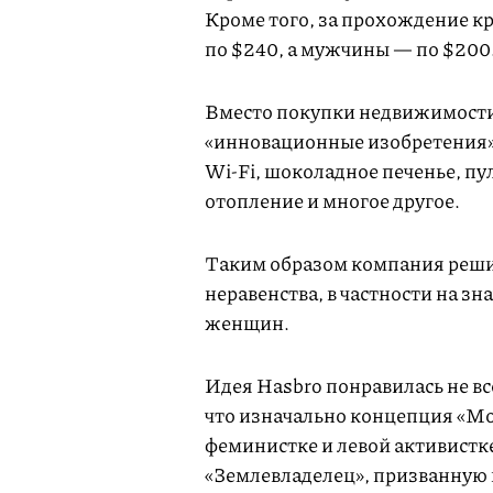
Кроме того, за прохождение к
по $240, а мужчины — по $200
Вместо покупки недвижимости 
«инновационные изобретения»
Wi-Fi, шоколадное печенье, п
отопление и многое другое.
Таким образом компания реши
неравенства, в частности на з
женщин.
Идея Hasbro понравилась не в
что изначально концепция «
феминистке и левой активистке
«Землевладелец», призванную 