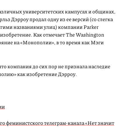
различных университетских кампусах и общинах,
льз Дэрроу продал одну из ее версий (со слегка
гими названиями улиц) компании Parker
е изобретение. Как отмечает The Washington
тояние на «Монополии», в то время как Мэги
.
 что компания до сих пор не признала наследие
олию» как изобретение Дэрроу.
ми
ого феминистского телеграм-канала «Нет значит