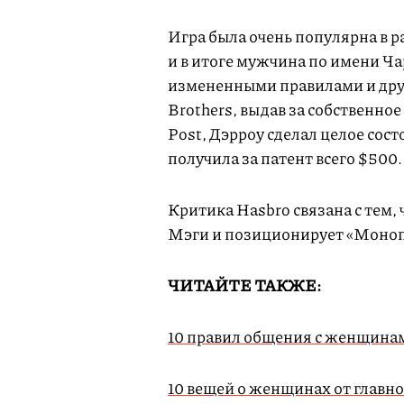
Игра была очень популярна в 
и в итоге мужчина по имени Чар
измененными правилами и дру
Brothers, выдав за собственно
Post, Дэрроу сделал целое сос
получила за патент всего $500
Критика Hasbro связана с тем,
Мэги и позиционирует «Моноп
ЧИТАЙТЕ ТАКЖЕ:
10 правил общения с женщина
10 вещей о женщинах от главн