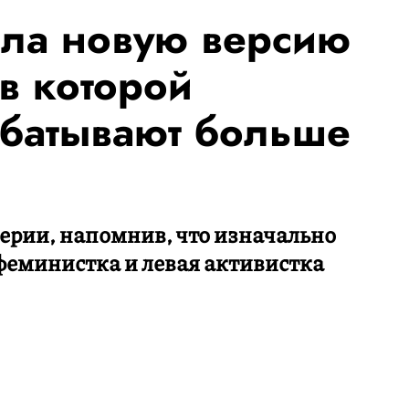
ила новую версию
в которой
батывают больше
рии, напомнив, что изначально
еминистка и левая активистка