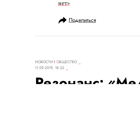
нет»
Поделиться
НОВОСТИ
ОБЩЕСТВО
11.09.2019, 18:22
Резонанс: «Ме
профайл фемин
Водвуд (nixelp
обвинили в «