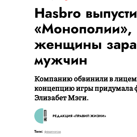
Hasbro выпуст
«Монополии», 
женщины зара
мужчин
Компанию обвинили в лицеме
концепцию игры придумала ф
Элизабет Мэги.
РЕДАКЦИЯ «ПРАВИЛ ЖИЗНИ»
Теги:
феминизм