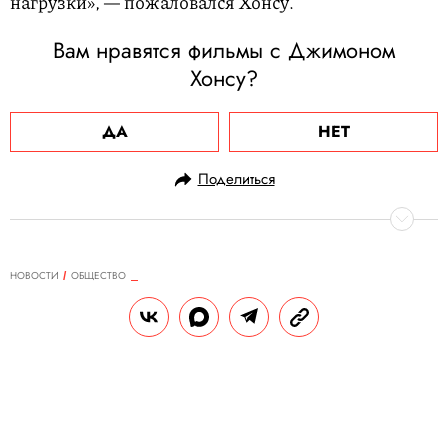
нагрузки», — пожаловался Хонсу.
Вам нравятся фильмы с Джимоном
Хонсу?
ДА
НЕТ
Поделиться
НОВОСТИ
ОБЩЕСТВО
13.01.2025, 09:28
Эстонец прошелся по канату
между дубайскими небоскребами
Триумфальная прогулка совпала с днем
его 33-летия.