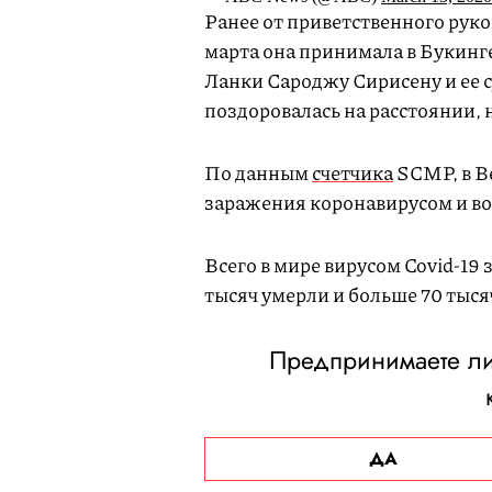
Ранее от приветственного ру
марта она принимала в Букинг
Ланки Сароджу Сирисену и ее 
поздоровалась на расстоянии, 
По данным
счетчика
SCMP, в В
заражения коронавирусом и во
Всего в мире вирусом Covid-19 
тысяч умерли и больше 70 тыся
Предпринимаете ли
ДА