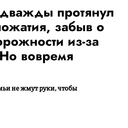
 дважды протянул
пожатия, забыв о
орожности из-за
 Но вовремя
мьи не жмут руки, чтобы