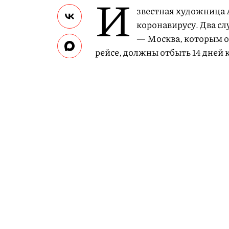
И
звестная художница 
коронавирусу. Два с
— Москва, которым он
рейсе, должны отбыть 14 дней 
долго находились с зараженным
передачи вируса очень высока.
В 20:00 Салахова получила СМС
рейсом, будут помещены на кар
скорой помощи, все сотрудник