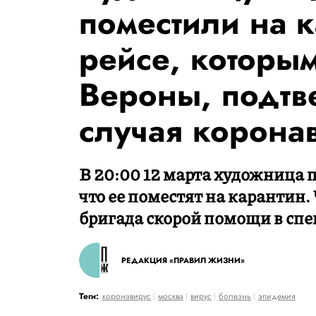
поместили на к
рейсе, которым
Вероны, подтв
случая корона
В 20:00 12 марта художница 
что ее поместят на карантин.
бригада скорой помощи в сп
РЕДАКЦИЯ «ПРАВИЛ ЖИЗНИ»
Теги:
коронавирус
москва
вирус
болезнь
эпидемия