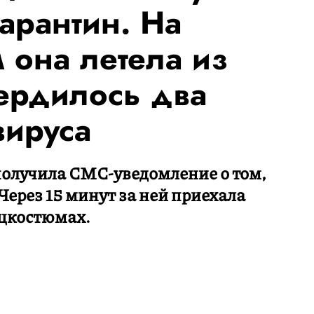
арантин. На
 она летела из
ердилось два
вируса
получила СМС-уведомление о том,
 Через 15 минут за ней приехала
ецкостюмах.