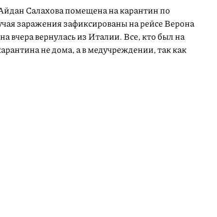
Айдан Салахова помещена на карантин по
лучая заражения зафиксированы на рейсе Верона
а вчера вернулась из Италии. Все, кто был на
карантина не дома, а в медучреждении, так как
и в замкнутом пространстве, где вероятность
-уведомление о том, что все, кто летел этим
антин. Через 15 минут за ней приехала карета
и которой были в защитных костюмах.