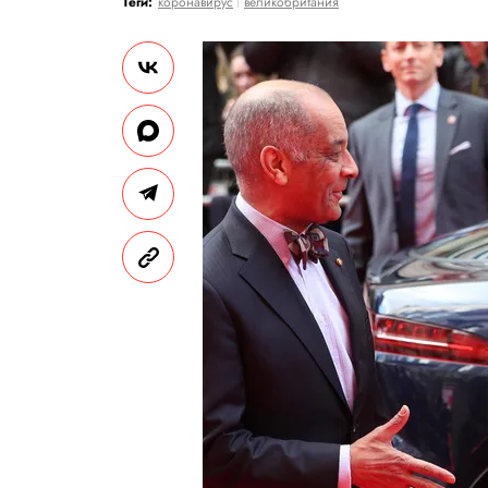
Теги:
коронавирус
великобритания