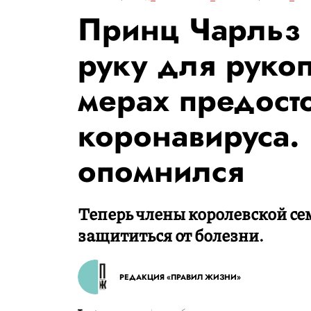
Принц Чарльз
руку для руко
мерах предост
коронавируса.
опомнился
Теперь члены королевской се
защититься от болезни.
РЕДАКЦИЯ «ПРАВИЛ ЖИЗНИ»