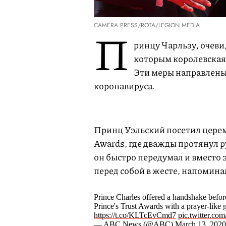
CAMERA PRESS/ROTA/LEGION MEDIA
П
ринцу Чарльзу, очеви
которым королевская 
Эти меры направлены 
коронавируса.
Принц Уэльский посетил церем
Awards, где дважды протянул р
он быстро передумал и вместо 
перед собой в жесте, напоми
Prince Charles offered a handshake before
Prince's Trust Awards with a prayer-like 
https://t.co/KLTcEvCmd7
pic.twitter.co
— ABC News (@ABC)
March 13, 2020