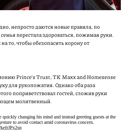
дно, непросто даются новые правила, по
семья перестала здороваться, пожимая руки.
на то, чтобы обезопасить корону от
онию Prince's Trust, TK Maxx and Homesense
уку для рукопожатия. Однако оба раза
этого поприветствовал гостей, сложив руки
нающем молитвенный.
 quickly changing his mind and instead greeting guests at the
gesture to avoid contact amid coronavirus concern.
m/kefrJPx2sn