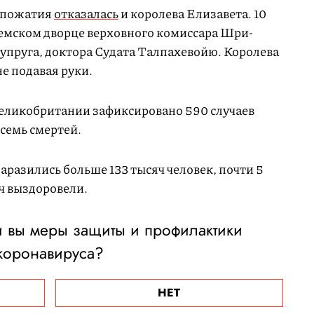
копожатия
отказалась
и королева Елизавета. 10
емском дворце верховного комиссара Шри-
супруга, доктора Судата Талпахевойю. Королева
не подавая руки.
еликобритании зафиксировано 590 случаев
семь смертей.
заразились больше 133 тысяч человек, почти 5
ч выздоровели.
 вы меры защиты и профилактики
коронавируса?
НЕТ