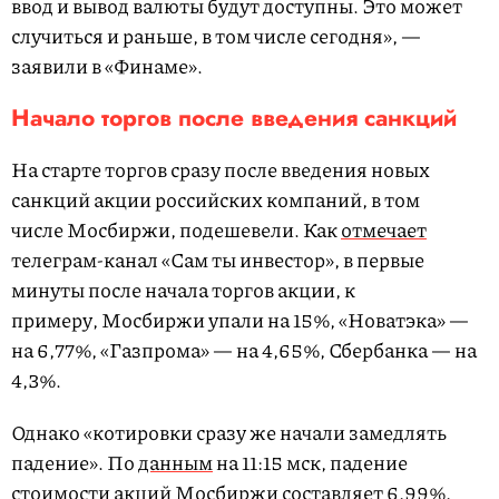
ввод и вывод валюты будут доступны. Это может
случиться и раньше, в том числе сегодня», —
заявили в «Финаме».
Начало торгов после введения санкций
На старте торгов сразу после введения новых
санкций акции российских компаний, в том
числе Мосбиржи, подешевели. Как
отмечает
телеграм-канал «Сам ты инвестор», в первые
минуты после начала торгов акции, к
примеру, Мосбиржи упали на 15%, «Новатэка» —
на 6,77%, «Газпрома» — на 4,65%, Сбербанка — на
4,3%.
Однако «котировки сразу же начали замедлять
падение». По
данным
на 11:15 мск, падение
стоимости акций Мосбиржи составляет 6,99%,