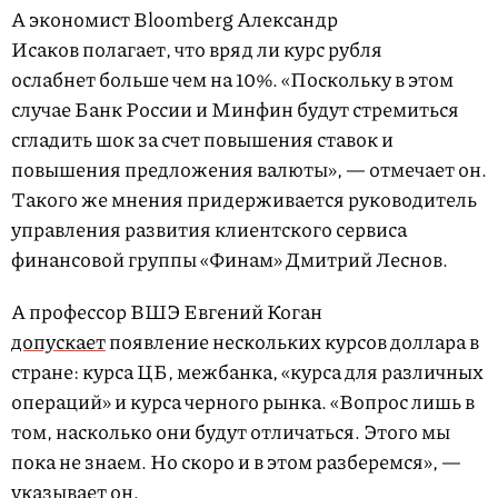
А экономист Bloomberg Александр
Исаков полагает, что вряд ли курс рубля
ослабнет больше чем на 10%. «Поскольку в этом
случае Банк России и Минфин будут стремиться
сгладить шок за счет повышения ставок и
повышения предложения валюты», — отмечает он.
Такого же мнения придерживается руководитель
управления развития клиентского сервиса
финансовой группы «Финам» Дмитрий Леснов.
А профессор ВШЭ Евгений Коган
допускает
появление нескольких курсов доллара в
стране: курса ЦБ, межбанка, «курса для различных
операций» и курса черного рынка. «Вопрос лишь в
том, насколько они будут отличаться. Этого мы
пока не знаем. Но скоро и в этом разберемся», —
указывает он.