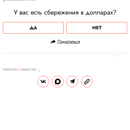
У вас есть сбережения в долларах?
ДА
НЕТ
Поделиться
НОВОСТИ
ОБЩЕСТВО
12.06.2024, 13:49
Зоозащитники наклеили на
портрет Карла III стикер с
персонажем из «Уоллеса и
Громита»
«Больше никакого сыра, Громит. Глянь,