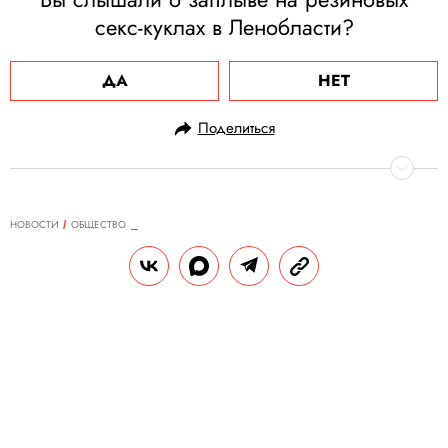
секс-куклах в Ленобласти?
ДА
НЕТ
Поделиться
НОВОСТИ
ОБЩЕСТВО
13.06.2024, 10:36
Бывшие сотрудники SpaceX
подали в суд на Илона Маска из-
за сексуальных домогательств
Утверждается, что харассменту со стороны
бизнесмена подверглись несколько
сотрудниц и стажерок. Маск, кроме того,