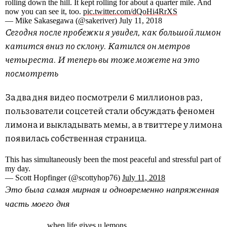
rolling down the hill. It kept rolling for about a quarter mile. And
now you can see it, too.
pic.twitter.com/dQoHi4RrXS
— Mike Sakasegawa (@sakeriver) July 11, 2018
Сегодня после пробежки я увидел, как большой лимон
катится вниз по склону. Катился он метров
четыреста. И теперь вы тоже можете на это
посмотреть
За два дня видео посмотрели 6 миллионов раз,
пользователи соцсетей стали обсуждать феномен
лимона и выкладывать мемы, а в твиттере у лимона
появилась собственная страница.
This has simultaneously been the most peaceful and stressful part of
my day.
— Scott Hopfinger (@scottyhop76)
July 11, 2018
Это была самая мирная и одновременно напряженная
часть моего дня
when life gives u lemons