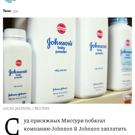
Теги:
суд
LUCAS JACKSON / REUTERS
С
уд присяжных Миссури побязал
компанию Johnson & Johnson заплатить