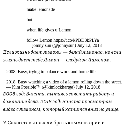
make lemonade
but
when life gives u Lemon
follow Lemon
https://t.co/kPBD3kPLYa
— jomny sun (@jonnysun) July 12, 2018
Если жизнь дает лимоны — делай лимонад, но если
жизнь дает тебе Лимон — следуй за Лимоном.
2008: Busy, trying to balance work and home life.
2018: Busy watching a video of a lemon rolling down the street.
— Kim Possible™ (@kimlockhartga)
July 12, 2018
2008 год: Занята, пытаясь сочетать работу и
домашние дела. 2018 год: Занята просмотром
видео с лимоном, который катится вниз по улице.
У Сакасегавы начали брать комментарии и