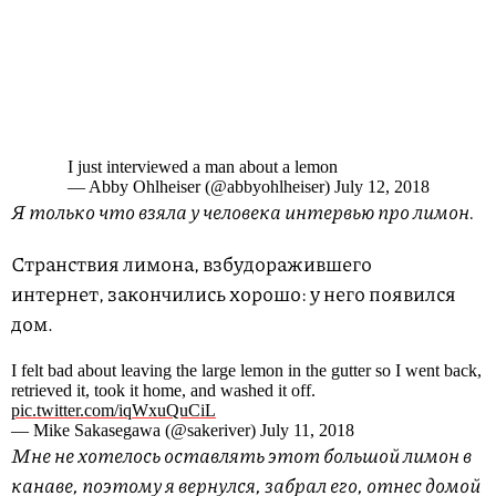
I just interviewed a man about a lemon
— Abby Ohlheiser (@abbyohlheiser) July 12, 2018
Я только что взяла у человека интервью про лимон.
Странствия лимона, взбудоражившего
интернет, закончились хорошо: у него появился
дом.
I felt bad about leaving the large lemon in the gutter so I went back,
retrieved it, took it home, and washed it off.
pic.twitter.com/iqWxuQuCiL
— Mike Sakasegawa (@sakeriver) July 11, 2018
Мне не хотелось оставлять этот большой лимон в
канаве, поэтому я вернулся, забрал его, отнес домой