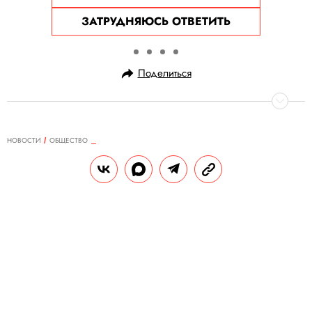
ЗАТРУДНЯЮСЬ ОТВЕТИТЬ
Поделиться
НОВОСТИ
ОБЩЕСТВО
13.07.2025, 22:53
В Гонконге погибла женщина,
сорвавшись с балкона высотки.
Она мыла окна у себя дома
Полиция не обнаружила никакой
предсмертной записки.