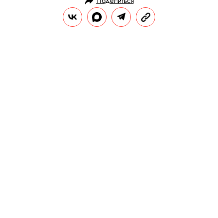
Поделиться
НОВОСТИ
ОБЩЕСТВО
13.08.2025, 14:44
Семь стран выдвинули Трампа на
Нобелевскую премию мира
Кандидатуру Трампа поддержали
президент Азербайджана Ильхам Алиев,
премьер-министр Армении Никол
Пашинян, премьер-министр Израиля
Биньямин Нетаньяху, а также
представители Камбоджи, Руанды, Габона
и Пакистана.