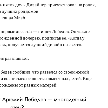
ь пятая дочь. Дизайнер присутствовал на родах,
з лучших роддомов
-канал Mash.
в первые десять!» — пишет Лебедев. Он также
ожденной дочерью, подписав ее: «Когда у
вь, получается лучший дизайн на свете».
не разглашает.
ебедев
сообщил
, что развелся со своей женой
ни воспитывают шесть совместных детей. Еще
 рождены
от разных матерей.
 у Артемий Лебедев — многодетный
отец?