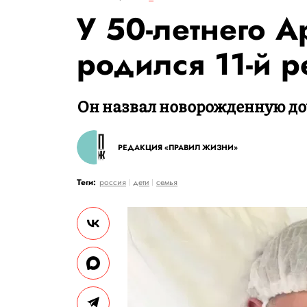
У 50-летнего 
родился 11-й 
Он назвал новорожденную до
РЕДАКЦИЯ «ПРАВИЛ ЖИЗНИ»
Теги:
россия
дети
семья