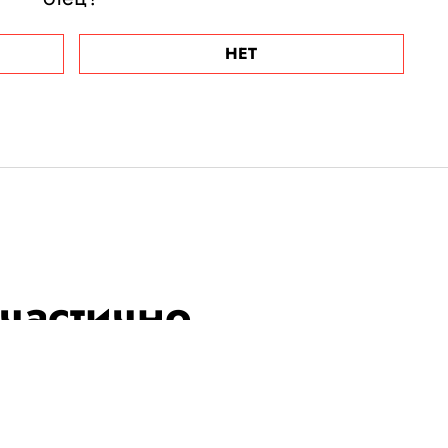
НЕТ
частично
вонки в Telegram