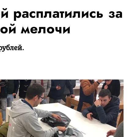
й расплатились за
ной мелочи
рублей.