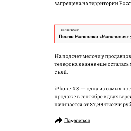
запрещена на территории Рос
сейчас читают
Песню Монеточки «Монополия» у
На подсчет мелочи у продавцов
телефона в ванне еще осталась
с ней.
iPhone XS — одна из самых пос
продаже в сентябре в двух вер
начинается от 87,99 тысячи руб
Поделиться