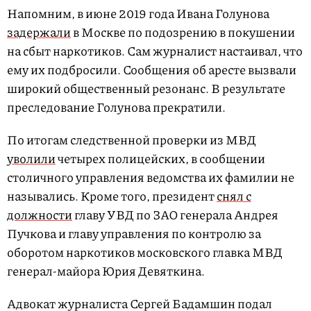
Напомним, в июне 2019 года Ивана Голунова
задержали
в Москве по подозрению в покушении
на сбыт наркотиков. Сам журналист настаивал, что
ему их подбросили. Сообщения об аресте вызвали
широкий общественный резонанс. В результате
преследование Голунова прекратили.
По итогам следственной проверки из МВД
уволили
четырех полицейских, в сообщении
столичного управления ведомства их фамилии не
назывались. Кроме того, президент
снял с
должности
главу УВД по ЗАО генерала Андрея
Пучкова и главу управления по контролю за
оборотом наркотиков московского главка МВД
генерал-майора Юрия Девяткина.
Адвокат журналиста Сергей Бадамшин подал