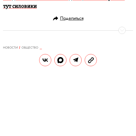
тут силовики
Поделиться
НОВОСТИ
ОБЩЕСТВО
14.01.2020, 16:48
ОБНОВЛЕНО
15.02.2026, 10:01
Yamaha призвала не залезать в
футляры для музыкальных
инструментов. В похожем кейсе из-
под ареста сбежал экс-глава
Nissan
В компании предупредили, что это может
быть опасно.