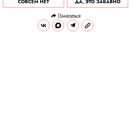
СОВСЕМ НЕТ
ДА, ЭТО ЗАБАВНО
Поделиться
НОВОСТИ
ОБЩЕСТВО
14.04.2020, 18:15
ОБНОВЛЕНО
15.02.2026, 09:15
В Исландии предложили
восполнить недостаток объятий с
людьми, обнимая деревья
Однако Лесная служба Исландии советует
не бросаться к первому попавшемуся
дереву — вы можете быть у него далеко не
первым.