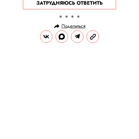
ЗАТРУДНЯЮСЬ ОТВЕТИТЬ
Поделиться
НОВОСТИ
ОБЩЕСТВО
14.04.2025, 18:31
Женский экипаж New Shepard с
Лорен Санчес и Кэти Перри
вернулся из космоса на Землю
В сети опубликовали видео приземления
первого полностью женского экипажа со
времен полета Валентины Терешковой.
Кэти Перри после возвращения из космоса