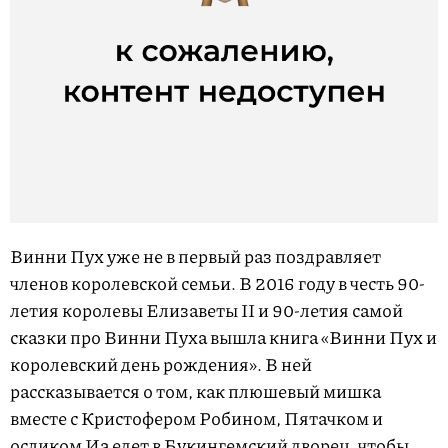
Винни Пух уже не в первый раз поздравляет
членов королевской семьи. В 2016 году в честь 90-
летия королевы Елизаветы II и 90-летия самой
сказки про Винни Пуха вышла книга «Винни Пух и
королевский день рождения». В ней
рассказывается о том, как плюшевый мишка
вместе с Кристофером Робином, Пятачком и
осликом Иа едет в Букингемский дворец, чтобы