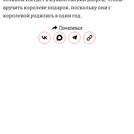
вручить королеве подарок, поскольку они с
королевой родились в один год.
Поделиться
НОВОСТИ
ОБЩЕСТВО
14.05.2019, 10:21
СМИ: ФСИН Бурятии выпустила
клип о своей работе. В нем
сотрудник целится из арбалета в
яблоко на голове заключенного
В корпоративном клипе есть и другие
сцены насилия над заключенными.