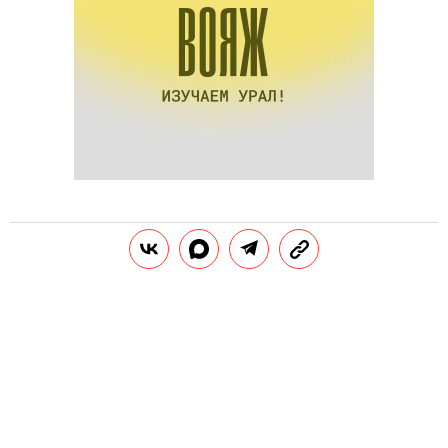
Телеведущий прошелся и по знаменитостям,
которые пришли на лекцию Роббинса в