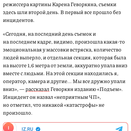
режиссера картины Карена Геворкяна, съемки
здесь шли второй день. В первый все прошло без
инцидентов.
«Сегодня, на последний день съемок и
на последнем кадре, видимо, произошла какая-то
эмоциональная у массовки встряска, количество
людей выперло, и отдельная секция, которая была
на высоте 1,6 метра от земли, аккуратно упала вниз
вместе с людьми. На этой секции находились я,
оператор, камера и другие... Мы все дружно упали
вниз», —
рассказал
Геворкян изданию «Подъем».
Инцидент он назвал «неприятным ЧП»,
но отметил, что никакой «катастрофы» не
произошло.