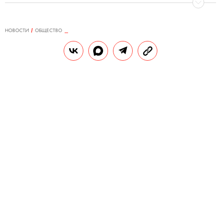
НОВОСТИ
ОБЩЕСТВО
14.10.2024, 10:00
В петрозаводском супермаркете в
коробке с чипсами нашли котят
Животным уже нашли новый дом.
РЕДАКЦИЯ «ПРАВИЛ ЖИЗНИ»
Теги:
россия
животные
общество
коты