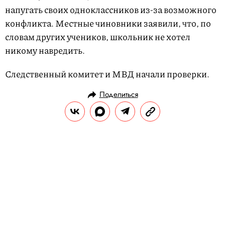
напугать своих одноклассников из-за возможного
конфликта. Местные чиновники заявили, что, по
словам других учеников, школьник не хотел
никому навредить.
Следственный комитет и МВД начали проверки.
Поделиться
НОВОСТИ
ОБЩЕСТВО
14.11.2018, 10:04
В Мурманске полицейские одели
ребенка в тюремную робу. Позже
фотография была удалена
Необычная фотоссесия прошла в рамках