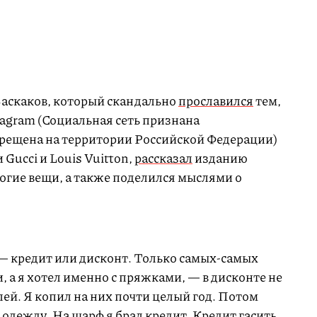
Баскаков, который скандально
прославился
тем,
tagram (Социальная сеть признана
прещена на территории Российской Федерации)
Gucci и Louis Vuitton,
рассказал
изданию
орогие вещи, а также поделился мыслями о
 — кредит или дисконт. Только самых-самых
 а я хотел именно с пряжками, — в дисконте не
лей. Я копил на них почти целый год. Потом
 одежду. На шарф я брал кредит. Кредит гасить