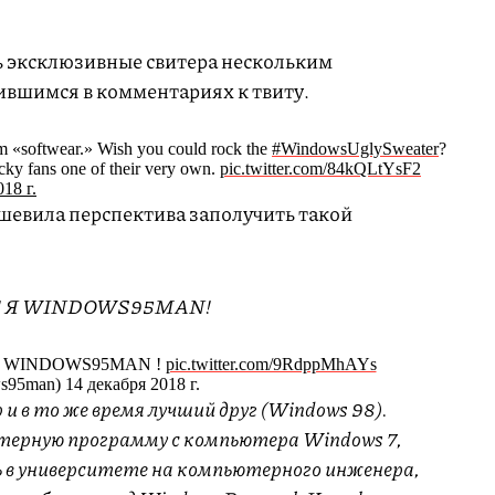
 эксклюзивные свитера нескольким
ившимся в комментариях к твиту.
 «softwear.» Wish you could rock the
#WindowsUglySweater
?
cky fans one of their very own.
pic.twitter.com/84kQLtYsF2
18 г.
шевила перспектива заполучить такой
! Я WINDOWS95MAN!
AM WINDOWS95MAN !
pic.twitter.com/9RdppMhAYs
5man) 14 декабря 2018 г.
и в то же время лучший друг (Windows 98).
ютерную программу с компьютера Windows 7,
усь в университете на компьютерного инженера,