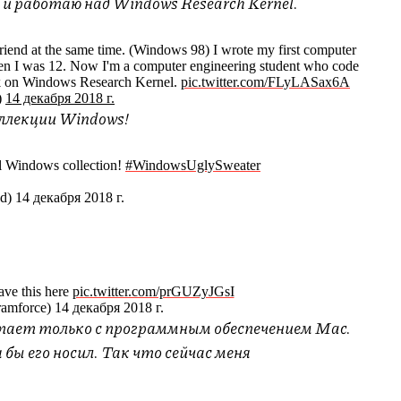
и работаю над Windows Research Kernel.
riend at the same time. (Windows 98) I wrote my first computer
n I was 12. Now I'm a computer engineering student who code
k on Windows Research Kernel.
pic.twitter.com/FLyLASax6A
)
14 декабря 2018 г.
оллекции Windows!
l Windows collection!
#WindowsUglySweater
 14 декабря 2018 г.
eave this here
pic.twitter.com/prGUZyJGsI
mforce) 14 декабря 2018 г.
тает только с программным обеспечением Mac.
 бы его носил. Так что сейчас меня