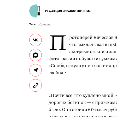
РЕДАКЦИЯ «ПРАВИЛ ЖИЗНИ»
Теги:
общество
П
ротоиерей Вячеслав 
что выкладывал в Ins
экстремистской и за
фотографии с обувью и сумками 
«Сноб», откуда у него такие д
свободе.
«Почти все, что куплено мной,
дорогих ботинок — с пряжками,
было. Они стоили 60 тысяч руб
оказалось, что эти пряжки рвут