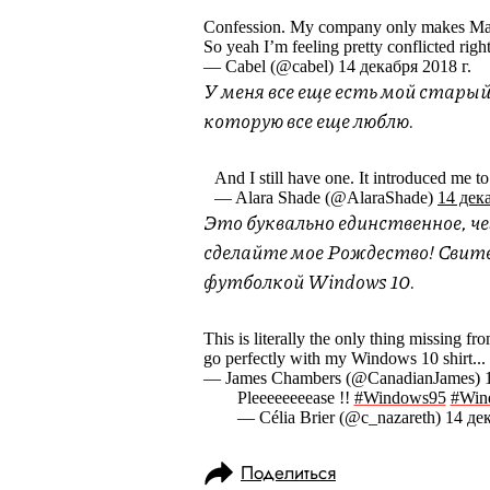
Confession. My company only makes Mac s
So yeah I’m feeling pretty conflicted rig
— Cabel (@cabel) 14 декабря 2018 г.
У меня все еще есть мой старый
которую все еще люблю.
And I still have one. It introduced me to
— Alara Shade (@AlaraShade)
14 дека
Это буквально единственное, ч
сделайте мое Рождество! Свите
футболкой Windows 10.
This is literally the only thing missing
go perfectly with my Windows 10 shirt...
— James Chambers (@CanadianJames) 1
Pleeeeeeeease !!
#Windows95
#Win
— Célia Brier (@c_nazareth) 14 дек
Поделиться