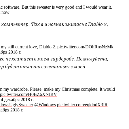
oftware. But this sweater is very good and I would wear it.
ht now
 компьютер. Так я и познакомилась с Diablo 2,
 my still current love, Diablo 2.
pic.twitter.com/DOhRnsNzMk
бря 2018 г.
его не хватает в моем гардеробе. Пожалуйста,
р будет отлично сочетаться с моей
 from my wardrobe. Please, make my Christmas complete. It would
pic.twitter.com/H0BZ6XNIBV
4 декабря 2018 г.
dowsUglySweater
@Windows
pic.twitter.com/eqkiodX3IR
абря 2018 г.