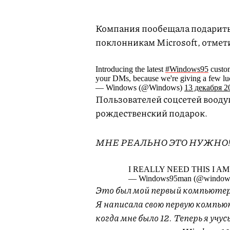
Компания пообещала подарить
поклонникам Microsoft, отмет
Introducing the latest
#Windows95
custom
your DMs, because we're giving a few lu
— Windows (@Windows)
13 декабря 20
Пользователей соцсетей вооду
рождественский подарок.
МНЕ РЕАЛЬНО ЭТО НУЖНО
I REALLY NEED THIS I 
— Windows95man (@windows9
Это был мой первый компьютер 
Я написала свою первую компь
когда мне было 12. Теперь я уч