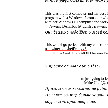
пишу программы на Windows 10 
This was my first computer and my best f
program with a Windows 7 computer whe
with her Windows 10 computer and wor
— Ayyuce Demirbas‍ (@demirbasayyuce
Он идеально подойдет к моей к
This would go perfect with my old schoo
pic.twitter.com/heiFekqxxS
— Off The Geek End (@OffTheGeekEnd)
Я просто оставлю это здесь.
I'm just going to l
— Malte Ubl (@cra
Признаюсь, моя компания рабо
Но этот свитер больно хорош, я
обуревают противоречия.