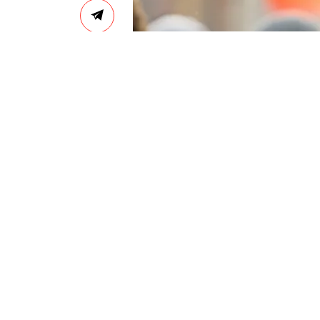
GREGORY STEIN / LEGION MEDIA
Б
ританская газета The 
западных спецслужба
отравить дважды.