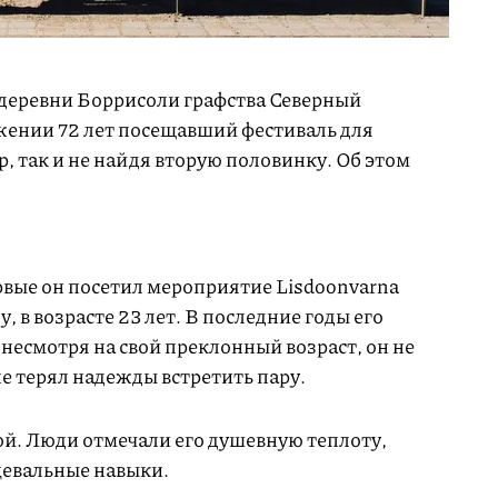
 деревни Боррисоли графства Северный
жении 72 лет посещавший фестиваль для
р, так и не найдя вторую половинку. Об этом
рвые он посетил мероприятие Lisdoonvarna
у, в возрасте 23 лет. В последние годы его
 несмотря на свой преклонный возраст, он не
не терял надежды встретить пару.
й. Люди отмечали его душевную теплоту,
цевальные навыки.