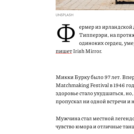
UNSPLASH
Ф
ермер из ирландской
Типперэри, на протя
одиноких сердец, уме
пишет
Irish Mirror.
Микки Бурку было 97 лет. Впе
Matchmaking Festival в 1946 год
здоровье стало ухудшаться, но,
пропускал ни одной встречи и 
Мужчина стал местной легендо
чувство юмора и отличные тан