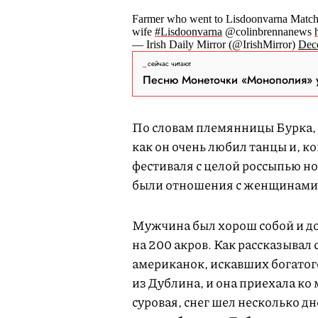
Farmer who went to Lisdoonvarna Matchma
wife
#Lisdoonvarna
@colinbrennanews
— Irish Daily Mirror (@IrishMirror)
Dec
сейчас читают
Песню Монеточки «Монополия» у
По словам племянницы Бурка, 
как он очень любил танцы и, к
фестиваля с целой россыпью н
были отношения с женщинами, 
Мужчина был хорош собой и до
на 200 акров. Как рассказывал
американок, искавших богатог
из Дублина, и она приехала ко 
суровая, снег шел несколько дн