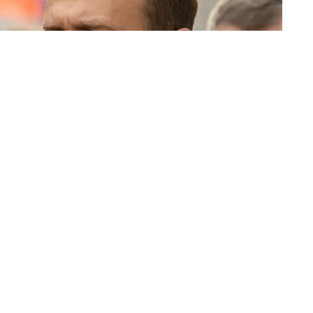
Sunday Times со ссылкой на источники в
х
пишет
, что Алексея Навального пытались