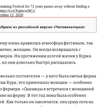
king Festival for 72 years passes away without finding a
https://t.co/XqincwblCx
ember 12, 2020
брали из российской версии «Человека-паука»
ему очень нравилась атмосфера фестиваля, так
онечно, женщин. Он всегда возвращался с
омеров. На протяжении долгой жизни у Бурка
но они довольно быстро распадались.
вольно состоятелен — у него была овечья ферма
 сам Бурк, это привлекало женщин — особенно
о фермера. «Однажды я встречался с женщиной
мне на ферму. В тот год зима была особенно
ей. Как только он закончился, она сразу села на