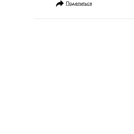
Поделиться
НОВОСТИ
ОБЩЕСТВО
14.12.2021, 14:21
ОБНОВЛЕНО
14.02.2026, 21:02
Суд в Беларус
оппозиционера
Тихановского к
лишения своб
Муж лидера белорусской оп