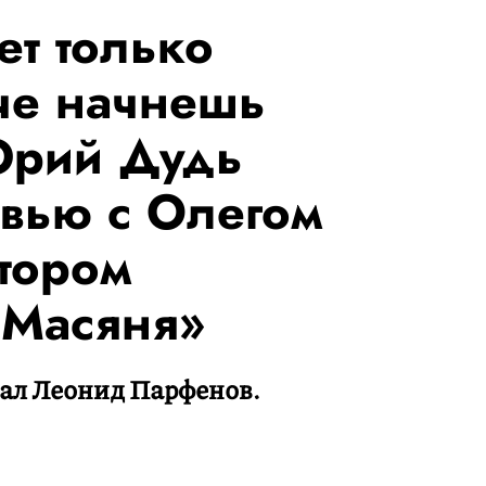
ет только
че начнешь
Юрий Дудь
рвью с Олегом
тором
«Масяня»
тал Леонид Парфенов.