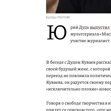
ВДУДЬ/YOUTUBE
Ю
рий Дудь
выпустил
мультсериала «Мас
участие журналист
В беседе с Дудем Куваев расска
своей будущей жене, с которой 
переезд не повлияла политичес
Куваева, он радуется своему п
«исключительно плохие» новос
Говоря о свободе творчества в 
придут со списком того, «что не