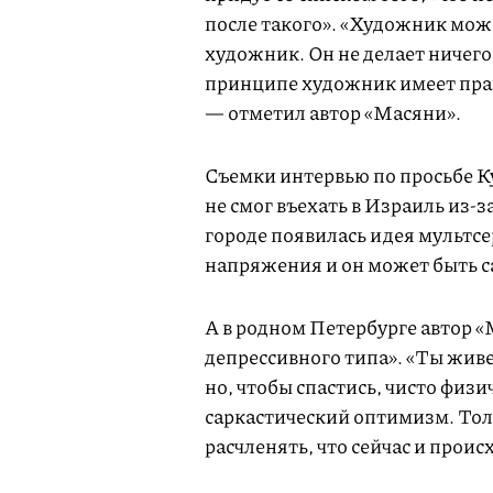
после такого». «Художник може
художник. Он не делает ничего
принципе художник имеет право 
— отметил автор «Масяни».
Съемки интервью по просьбе К
не смог въехать в Израиль из-
городе появилась идея мультсе
напряжения и он может быть с
А в родном Петербурге автор 
депрессивного типа». «Ты жив
но, чтобы спастись, чисто физ
саркастический оптимизм. Толь
расчленять, что сейчас и проис