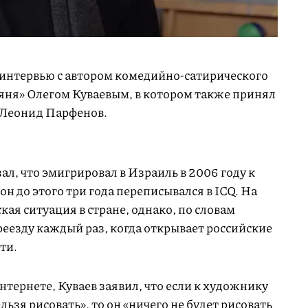
интервью с автором комедийно-сатирического
яня» Олегом Куваевым, в котором также принял
 Леонид Парфенов.
зал, что эмигрировал в Израиль в 2006 году к
он до этого три года переписывался в ICQ. На
кая ситуация в стране, однако, по словам
ереезду каждый раз, когда открывает российские
ти.
интернете, Куваев заявил, что если к художнику
льзя рисовать», то он «ничего не будет рисовать