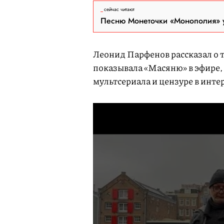
сейчас читают
Песню Монеточки «Монополия» у
Леонид Парфенов рассказал о 
показывала «Масяню» в эфире,
мультсериала и цензуре в инте