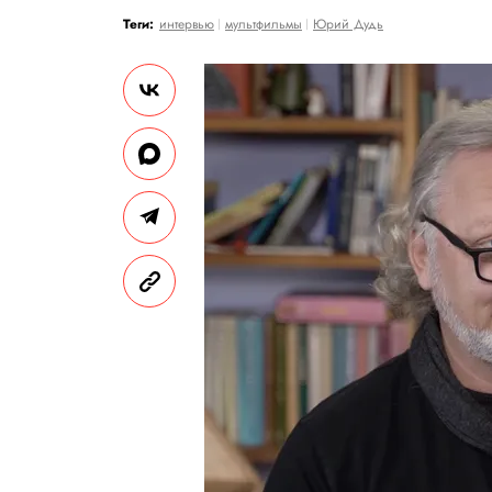
Теги:
интервью
мультфильмы
Юрий Дудь