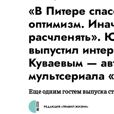
«В Питере спас
оптимизм. Ина
расчленять». 
выпустил инте
Куваевым — ав
мультсериала 
Еще одним гостем выпуска с
РЕДАКЦИЯ «ПРАВИЛ ЖИЗНИ»