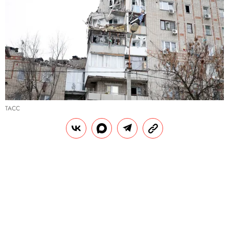
ТАСС
И
з-под завалов жилого дома в городе
Шахты Ростовской области
вытащили
тело второй погибшей,
предположительно проживавшей в 72 квартире.
До этого спасатели нашли тело другой погибшей
женщины, проживавшей в том же доме.
Поисковые работы продолжаются, судьба трех
человек остается неизвестной.