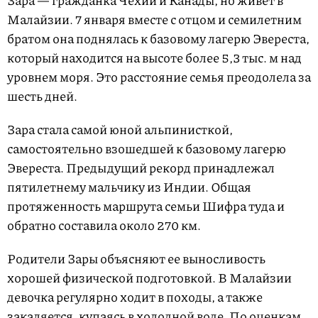
Зара — гражданка Чехии и Канады, но живет в
Малайзии. 7 января вместе с отцом и семилетним
братом она поднялась к базовому лагерю Эвереста,
который находится на высоте более 5,3 тыс. м над
уровнем моря. Это расстояние семья преодолела за
шесть дней.
Зара стала самой юной альпинисткой,
самостоятельно взошедшей к базовому лагерю
Эвереста. Предыдущий рекорд принадлежал
пятилетнему мальчику из Индии. Общая
протяженность маршрута семьи Шифра туда и
обратно составила около 270 км.
Родители Зары объясняют ее выносливость
хорошей физической подготовкой. В Малайзии
девочка регулярно ходит в походы, а также
закаляется, купаясь в холодной воде. По оценкам