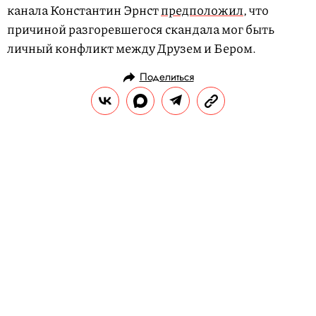
канала Константин Эрнст
предположил
, что
причиной разгоревшегося скандала мог быть
личный конфликт между Друзем и Бером.
Поделиться
НОВОСТИ
ОБЩЕСТВО
15.02.2019, 11:03
Япония может разрешить
россиянам въезд без визы
В правительстве страны обсуждают
вопрос об отмене краткосрочных виз для
россиян. Если решение вступит в силу, то
для поездки в Японию россиянам нужно