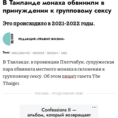
В Таиланде монаха обвинили в
принуждении к групповому сексу
Это происходило в 2021-2022 годы.
РЕДАКЦИЯ «ПРАВИЛ ЖИЗНИ»
Теги:
секс-скандал
религия
таиланд
секс
В Таиланде, в провинции Пхетчабун, супружеская
пара обвинила местного монаха в склонении к
групповому сексу. Об этом
пишет
газета The
Thaiger.
РЕКЛАМА – ПРОДОЛЖЕНИЕ НИЖЕ