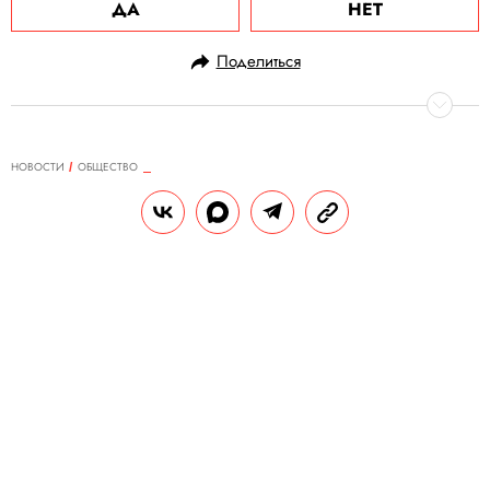
ДА
НЕТ
Поделиться
НОВОСТИ
ОБЩЕСТВО
15.10.2024, 17:13
В США полицейский вызвал
подкрепление из-за того, что
сотрудники Burger King сделали
ошибку в его заказе
Его коллеги приехали на место
«преступления» с включенными
мигалками и сиренами.