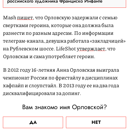
российского художника Франциско Инфанте
Mash
пишет
, что Орловскую задержали с семью
свертками героина, которые она должна была
разнести по разным адресам. По информации
телеграм-канала, девушка работала «закладчицей»
на Рублевском шоссе. LifeShot
утверждает
, что
Орловская и сама употребляет героин.
В 2012 году 16-летняя Анна Орловская выиграла
чемпионат России по фристайлу в дисциплинах
хафпайп и слоупстайл. В 2013 году ее на два года
дисквалифицировали за допинг.
Вам знакомо имя Орловской?
ДА
НЕТ