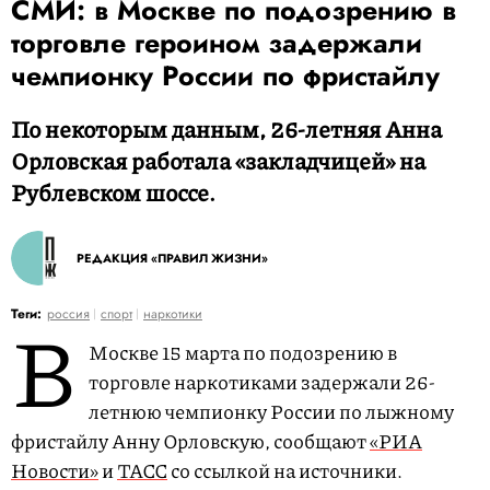
СМИ: в Москве по подозрению в
торговле героином задержали
чемпионку России по фристайлу
По некоторым данным, 26-летняя Анна
Орловская работала «закладчицей» на
Рублевском шоссе.
РЕДАКЦИЯ «ПРАВИЛ ЖИЗНИ»
В
Теги:
россия
спорт
наркотики
Москве 15 марта по подозрению в
торговле наркотиками задержали 26-
летнюю чемпионку России по лыжному
фристайлу Анну Орловскую, сообщают
«РИА
Новости»
и
ТАСС
со ссылкой на источники.