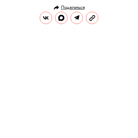
Поделиться
НОВОСТИ
ОБЩЕСТВО
16.03.2021, 16:18
«Коммерсант» узнал о планах
властей дать частным компаниям
доступ к медкартам россиян
Доступ к обезличенным медицинским
данным граждан предлагается передавать
без согласия последних.
РЕДАКЦИЯ «ПРАВИЛ ЖИЗНИ»