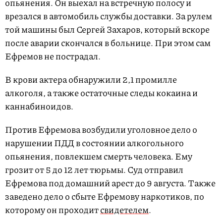
опьянения. Он выехал на встречную полосу и
врезался в автомобиль службы доставки. За рулем
той машины был Сергей Захаров, который вскоре
после аварии скончался в больнице. При этом сам
Ефремов не пострадал.
В крови актера обнаружили 2,1 промилле
алкоголя, а также остаточные следы кокаина и
каннабиноидов.
Против Ефремова возбудили уголовное дело о
нарушении ПДД в состоянии алкогольного
опьянения, повлекшем смерть человека. Ему
грозит от 5 до 12 лет тюрьмы. Суд отправил
Ефремова под домашний арест до 9 августа. Также
заведено дело о сбыте Ефремову наркотиков, по
которому он проходит
свидетелем
.