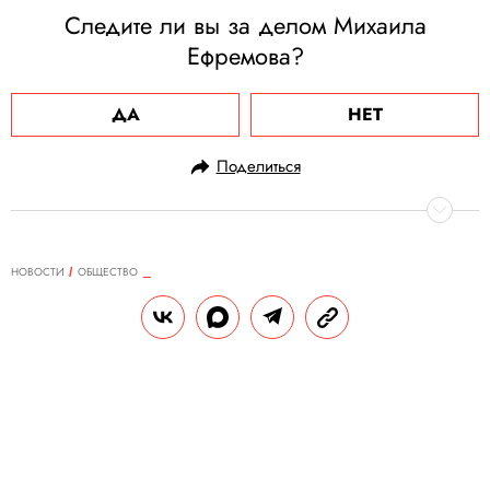
Следите ли вы за делом Михаила
Ефремова?
ДА
НЕТ
Поделиться
НОВОСТИ
ОБЩЕСТВО
16.06.2020, 10:09
ОБНОВЛЕНО
15.02.2026, 08:17
Коронавирус к 16 июня: Европа
постепенно открывает границы, в
Дании всем жителям выплатят
почти по $3 тысячи для
стимулирования экономики