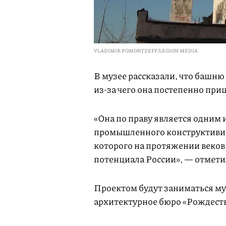
VLADIMIR POMORTZEFF/LEGION MEDIA
В музее рассказали, что башню
из-за чего она постепенно при
«Она по праву является одним
промышленного конструктивиз
которого на протяжении веков
потенциала России», — отметил
Проектом будут заниматься муз
архитектурное бюро «Рождеств