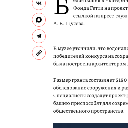
Б
елая башня в Екатерин
Фонда Гетти на проект
ссылкой на пресс-служ
А. В. Щусева.
В музее уточнили, что водонап
победителей конкурса на сохр
была построена архитектором 
Размер гранта
составляет
$180 
обследование сооружения и ра
Cпециалисты создадут проект р
башню приспособят для соврем
общественного пространства.