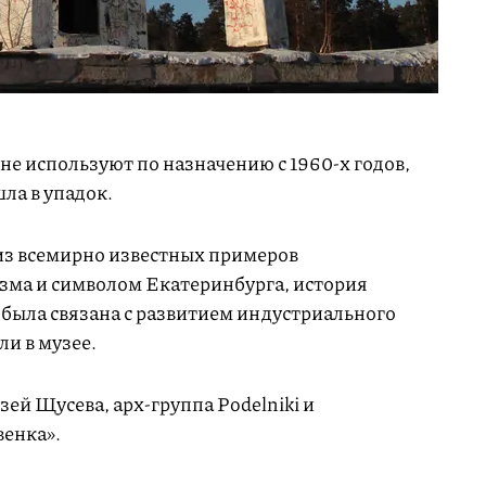
 не используют по назначению с 1960-х годов,
шла в упадок.
 из всемирно известных примеров
ма и символом Екатеринбурга, история
 была связана с развитием индустриального
и в музее.
ей Щусева, арх-группа Podelniki и
енка».