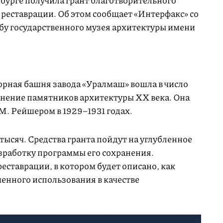
бурге получила грант благотворительного
 реставрации. Об этом сообщает «Интерфакс» со
бу государственного музея архитектуры имени
орная башня завода «Уралмаш» вошла в число
анение памятников архитектуры XX века. Она
М. Рейшером в 1929–1931 годах.
тысяч. Средства гранта пойдут на углубленное
зработку программы его сохранения.
еставрации, в котором будет описано, как
енного использования в качестве