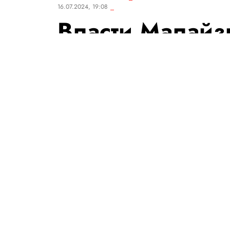
16.07.2024, 19:08
Власти Малайз
давать детям 
Зло, Сейлорму
Под запрет также попали имен
переводе с малайского языка
соответственно.
РЕДАКЦИЯ «ПРАВИЛ ЖИЗНИ»
Теги:
дети
люди
законы