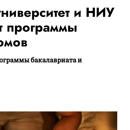
ниверситет и НИУ
т программы
омов
рограммы бакалавриата и