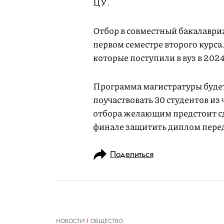
ЦУ.
Отбор в совместный бакалавриа
первом семестре второго курса
которые поступили в вуз в 2024
Программа магистратуры будет
поучаствовать 30 студентов из
отбора желающим предстоит сд
финале защитить диплом перед
Поделиться
НОВОСТИ
ОБЩЕСТВО