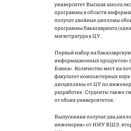
университет Высшая школа эк
программы в области информа
получат двойные дипломы обои
программы бакалавриата (одна
магистратура в ЦУ.
Первый набор на бакалаврску
информационных продуктов» со
Банка». Количество мест на по
факультет компьютерных наук
дисциплины от ЦУ по инженер
разработке. Студенты также с
от обоих университетов.
Выпускники получат два дипл
инженерия» от НИУ ВШЭ, втор