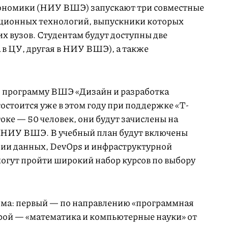
ономики (НИУ ВШЭ) запускают три совместные
ционных технологий, выпускники которых
х вузов. Студентам будут доступны две
 в ЦУ, другая в НИУ ВШЭ), а также
ю программу ВШЭ «Дизайн и разработка
стоится уже в этом году при поддержке «Т-
токе — 50 человек, они будут зачислены на
 НИУ ВШЭ. В учебный план будут включены
ии данных, DevOps и инфраструктурной
могут пройти широкий набор курсов по выбору
ома: первый — по направлению «программная
ой — «математика и компьютерные науки» от