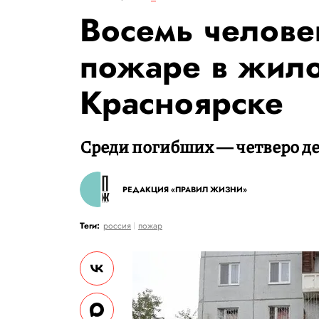
Восемь челове
пожаре в жило
Красноярске
Среди погибших ― четверо де
РЕДАКЦИЯ «ПРАВИЛ ЖИЗНИ»
Теги:
россия
пожар