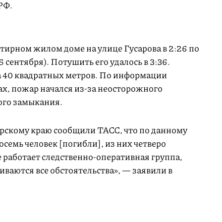
РФ.
ирном жилом доме на улице Гусарова в 2:26 по
 сентября). Потушить его удалось в 3:36.
а 40 квадратных метров. По информации
ах, пожар начался из-за неосторожного
ого замыкания.
рскому краю сообщили ТАСС, что по данному
осемь человек [погибли], из них четверо
 работает следственно-оперативная группа,
иваются все обстоятельства», — заявили в