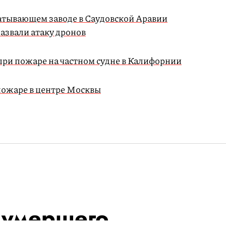
тывающем заводе в Саудовской Аравии
азвали атаку дронов
 при пожаре на частном судне в Калифорнии
пожаре в центре Москвы
 умершего