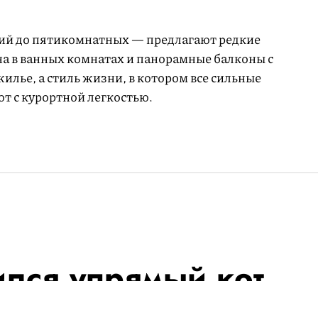
дий до пятикомнатных — предлагают редкие
на в ванных комнатах и панорамные балконы с
жилье, а стиль жизни, в котором все сильные
т с курортной легкостью.
ился упрямый кот,
эскалаторе