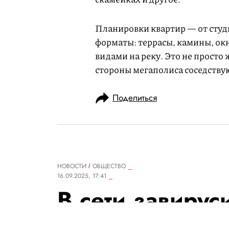
Планировки квартир — от сту
форматы: террасы, камины, ок
видами на реку. Это не просто 
стороны мегаполиса соседствую
Поделиться
НОВОСТИ
ОБЩЕСТВО
16.09.2025, 17:41
В сети завирус
застрявший на 