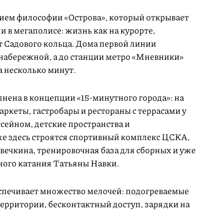
ием философии «Острова», который открывает
 в мегаполисе: жизнь как на курорте,
т Садового кольца. Дома первой линии
т набережной, а до станции метро «Мневники»
а несколько минут.
нена в концепции «15-минутного города»: на
ркеты, гастробары и рестораны с террасами у
ссейном, детские пространства и
е здесь строятся спортивный комплекс ЦСКА,
вечкина, тренировочная база для сборных и уже
ного катания Татьяны Навки.
печивает множество мелочей: подогреваемые
территории, бесконтактный доступ, зарядки на