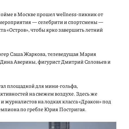
пойме в Москве прошел wellness-пикник от
 мероприятия — селебрити и спортсмены —
та «Остров», чтобы ярко завершить летний
огер Саша Жаркова, телеведущая Мария
 Дина Аверины, фигурист Дмитрий Соловьев и
тал площадкой для мини-гольфа,
активностей на свежем воздухе. Здесь же
 и журналистов на лодках класса «Дракон» под
емпиона по гребле Юрия Постригая.