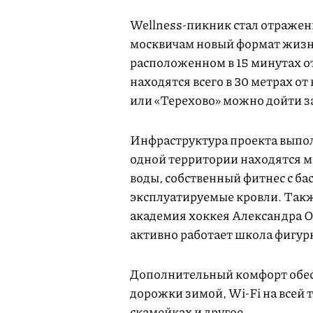
Wellness-пикник стал отражен
москвичам новый формат жизни
расположенном в 15 минутах о
находятся всего в 30 метрах о
или «Терехово» можно дойти з
Инфраструктура проекта выпол
одной территории находятся ма
воды, собственный фитнес с ба
эксплуатируемые кровли. Такж
академия хоккея Александра О
активно работает школа фигур
Дополнительный комфорт обес
дорожки зимой, Wi-Fi на всей 
скамейках и другое.