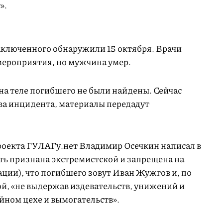
».
ключенного обнаружили 15 октября. Врачи
мероприятия, но мужчина умер.
на теле погибшего не были найдены. Сейчас
ва инцидента, материалы передадут
роекта ГУЛАГу.нет Владимир Осечкин написал в
ть признана экстремистской и запрещена на
ции), что погибшего зовут Иван Жужгов и, по
ой, «не выдержав издевательств, унижений и
ейном цехе и вымогательств».