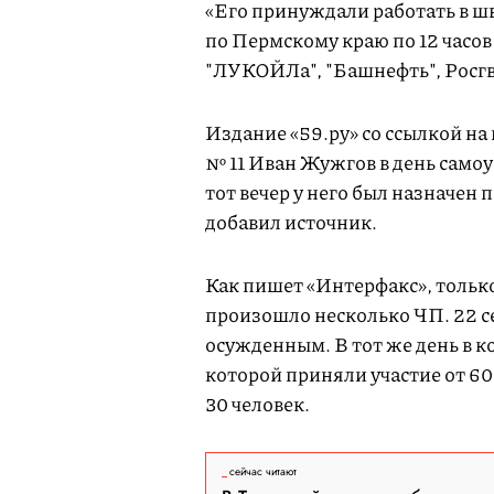
«Его принуждали работать в 
по Пермскому краю по 12 часов 
"ЛУКОЙЛа", "Башнефть", Росгв
Издание «59.ру» со ссылкой на
№ 11 Иван Жужгов в день самоу
тот вечер у него был назначен 
добавил источник.
Как пишет «Интерфакс», тольк
произошло несколько ЧП. 22 с
осужденным. В тот же день в к
которой приняли участие от 60
30 человек.
сейчас читают