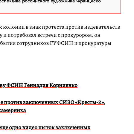
оспектива российского художника Франциско
 колонии в знак протеста против издевательств
у и потребовал встречи с прокурором, он
рибытия сотрудников ГУФСИН и прокуратуры
лаву ФСИН Геннадия Корниенко
ве против заключенных СИЗО «Кресты-2»,
камерника
 еще одно видео пыток заключенных