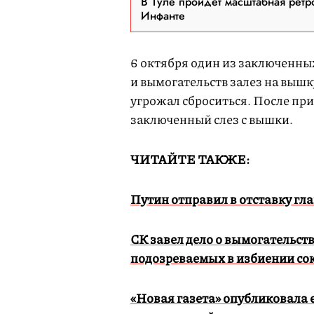
В Туле пройдет масштабная ретр
Инфанте
6 октября один из заключенных
и вымогательств залез на вышк
угрожал сброситься. После п
заключенный слез с вышки.
ЧИТАЙТЕ ТАКЖЕ:
Путин отправил в отставку г
СК завел дело о вымогательст
подозреваемых в избиении со
«Новая газета» опубликовала