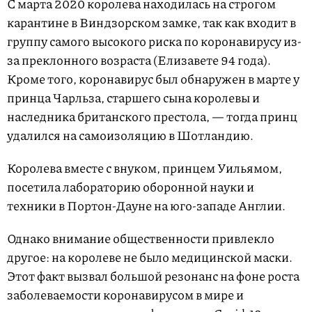
С марта 2020 королева находилась на строгом
карантине в Виндзорском замке, так как входит в
группу самого высокого риска по коронавирусу из-
за преклонного возраста (Елизавете 94 года).
Кроме того, коронавирус был обнаружен в марте у
принца Чарльза, старшего сына королевы и
наследника британского престола, — тогда принц
удалился на самоизоляцию в Шотландию.
Королева вместе с внуком, принцем Уильямом,
посетила лабораторию оборонной науки и
техники в Портон-Дауне на юго-западе Англии.
Однако внимание общественности привлекло
другое: на королеве не было медицинской маски.
Этот факт вызвал большой резонанс на фоне роста
заболеваемости коронавирусом в мире и