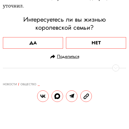
уточнил.
Интересуетесь ли вы жизнью
королевской семьи?
ДА
НЕТ
Поделиться
НОВОСТИ
ОБЩЕСТВО
16.10.2020, 09:39
Во Франции хирурга обвинили в
сексуальном насилии над 312
взрослыми и детьми