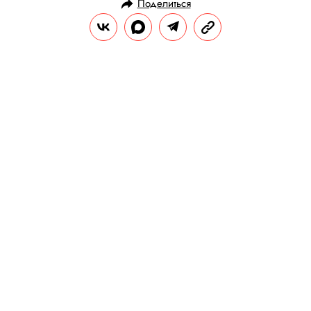
Поделиться
НОВОСТИ
ОБЩЕСТВО
16.10.2020, 12:51
Бен Аффлек и Мэтт Дэймон хотели
рассказать о благотворительной
акции, но в итоге затроллили друг
друга
Победитель акции сможет поужинать с
актерами.
РЕДАКЦИЯ «ПРАВИЛ ЖИЗНИ»
Теги:
аффлек
мэтт деймон