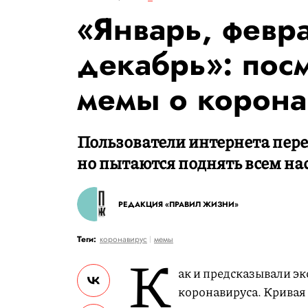
«Январь, февра
декабрь»: пос
мемы о корона
Пользователи интернета пер
но пытаются поднять всем на
РЕДАКЦИЯ «ПРАВИЛ ЖИЗНИ»
Теги:
коронавирус
мемы
К
ак и предсказывали эк
коронавируса. Кривая