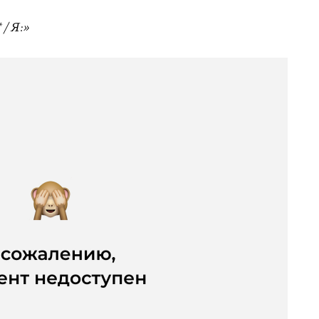
 / Я:»