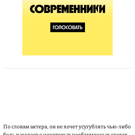
По словам актера, он не хочет усугублять чью-либо
боль и жалеет о некоторых необдуманных словах.