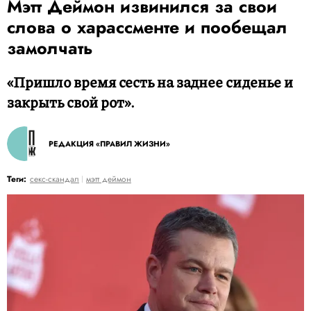
Мэтт Деймон извинился за свои
слова о харассменте и пообещал
замолчать
«Пришло время сесть на заднее сиденье и
закрыть свой рот».
РЕДАКЦИЯ «ПРАВИЛ ЖИЗНИ»
Теги:
секс-скандал
мэтт деймон