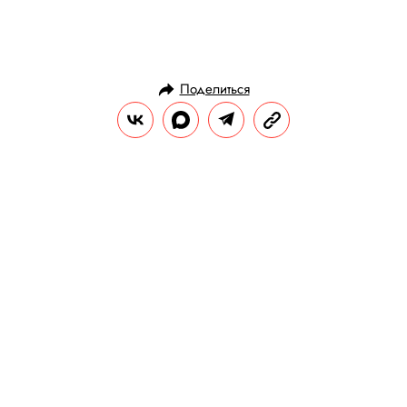
Поделиться
НОВОСТИ
ОБЩЕСТВО
16.01.2019, 19:43
На реке в городе Уэстбрук
появилась огромная
вращающаяся льдина. Жители
гадают о ее происхождении
Ученые, в свою очередь, называют
подобное явление довольно редким, но
вполне естественным.