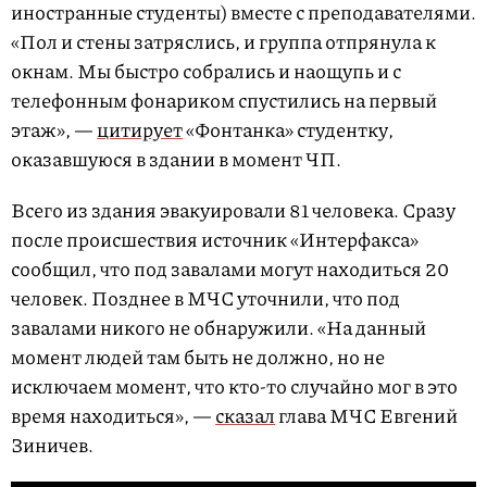
иностранные студенты) вместе с преподавателями.
«Пол и стены затряслись, и группа отпрянула к
окнам. Мы быстро собрались и наощупь и с
телефонным фонариком спустились на первый
этаж», —
цитирует
«Фонтанка» студентку,
оказавшуюся в здании в момент ЧП.
Всего из здания эвакуировали 81 человека. Сразу
после происшествия источник «Интерфакса»
сообщил, что под завалами могут находиться 20
человек. Позднее в МЧС уточнили, что под
завалами никого не обнаружили. «На данный
момент людей там быть не должно, но не
исключаем момент, что кто-то случайно мог в это
время находиться», —
сказал
глава МЧС Евгений
Зиничев.