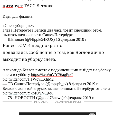
цитирует
ТАСС Беглова.
Идея для фильма.
«Снегоуборщик».
Глава Петербурга Беглов два часа ловит снежинки ртом,
пытаясь лично спасти Санкт-Петербург.
— Шаповал (@Hippie54RUS)
16 февраля 2019 г.
Ранее в СМИ неоднократно
появлялись сообщения о том, как Беглов лично
выходит на уборку снега.
Александр Беглов вместе с подчиненными выйдет на уборку
снега в субботу
https://t.co/mVY76agPpC
pic.twitter.com/TTWcyLXhM2
— ТВ Санкт-Петербург (@topspb_tv) 8 февраля 2019 г.
Беглов с лопатой в руках вышел очищать Петербург от снега
pic.twitter.com/YkMUyNCgd8
— 78 | НОВОСТИ (@good78news) 9 февраля 2019 г.
РЕКЛАМА – ПРОДОЛЖЕНИЕ НИЖЕ