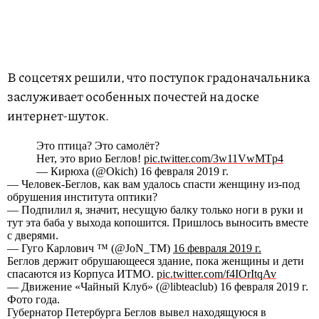
В соцсетях решили, что поступок градоначальника
заслуживает особенных почестей на доске
интернет-шуток.
Это птица? Это самолёт?
Нет, это врио Беглов!
pic.twitter.com/3w11VwMTp4
— Кирюха (@Okich) 16 февраля 2019 г.
— Человек-Беглов, как вам удалось спасти женщину из-под
обрушения института оптики?
— Подпилил я, значит, несущую балку только ноги в руки и
тут эта баба у выхода копошится. Пришлось выносить вместе
с дверями.
— Гуго Карлович ™ (@JoN_TM)
16 февраля 2019 г.
Беглов держит обрушающееся здание, пока женщины и дети
спасаются из Корпуса ИТМО.
pic.twitter.com/f4IOrItqAv
— Движение «Чайный Клуб» (@libteaclub) 16 февраля 2019 г.
Фото года.
Губернатор Петербурга Беглов вывел находящуюся в