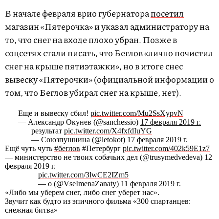
В начале февраля врио губернатора
посетил
магазин «Пятерочка» и указал администратору на
то, что снег на входе плохо убран. Позже в
соцсетях стали писать, что Беглов «лично почистил
снег на крыше пятиэтажки», но в итоге снес
вывеску «Пятерочки» (официальной информации о
том, что Беглов убирал снег на крыше, нет).
Еще и вывеску сбил!
pic.twitter.com/Mu2SsXypvN
— Александр Окунев (@sanchessio)
17 февраля 2019 г.
результат
pic.twitter.com/X4fxfdIuYG
— Союзпушнина (@letokot) 17 февраля 2019 г.
Ещё чуть чуть
#беглов
#Петербург
pic.twitter.com/402k59E1z7
— министерство не твоих собачьих дел (@trusymedvedeva) 12
февраля 2019 г.
pic.twitter.com/3lwCE2IZm5
— о (@VseImenaZanaty) 11 февраля 2019 г.
«Либо мы уберем снег, либо снег уберет нас».
Звучит как будто из эпичного фильма «300 спартанцев:
снежная битва»