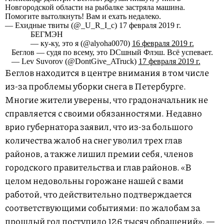
Новгородской области на рыбалке застряла машина.
Помогите вытолкнуть! Вам и ехать недалеко.
— Ехидные твиты (@_U_R_I_c) 17 февраля 2019 г.
БЕГМЭН
— ку-ку, это я (@alyoha0070)
16 февраля 2019 г.
Беглов — судя по всему, это DCшный Флэш. Всё успевает.
— Lev Suvorov (@DontGive_ATruck)
17 февраля 2019 г.
Беглов находится в центре внимания в том числе
из-за проблемы уборки снега в Петербурге.
Многие жители уверены, что градоначальник не
справляется с своими обязанностями. Недавно
врио губернатора заявил, что из-за большого
количества жалоб на снег уволил трех глав
районов, а также лишил премии себя, членов
городского правительства и глав районов. «В
целом недовольны горожане нашей с вами
работой, что действительно подтверждается
соответствующими событиями: по жалобам за
прошлый год поступило 126 тысяч обращений», —