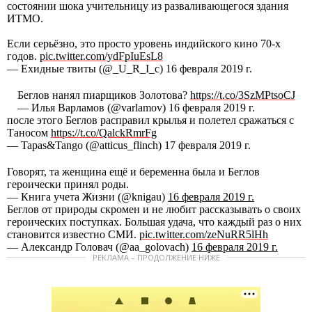
состоянии шока учительницу из разваливающегося здания
ИТМО.
Если серьёзно, это просто уровень индийского кино 70-х
годов.
pic.twitter.com/ydFpIuEsL8
— Ехидные твиты (@_U_R_I_c) 16 февраля 2019 г.
Беглов нанял пиарщиков Золотова?
https://t.co/3SzMPtsoCJ
— Илья Варламов (@varlamov) 16 февраля 2019 г.
после этого Беглов расправил крылья и полетел сражаться с
Таносом
https://t.co/QalckRmrFg
— Tapas&Tango (@atticus_flinch) 17 февраля 2019 г.
Говорят, та женщина ещё и беременна была и Беглов
героически принял роды.
— Книга учета Жизни (@knigau)
16 февраля 2019 г.
Беглов от природы скромен и не любит рассказывать о своих
героических поступках. Большая удача, что каждый раз о них
становится известно СМИ.
pic.twitter.com/zeNuRR5lHh
— Александр Головач (@aa_golovach)
16 февраля 2019 г.
РЕКЛАМА – ПРОДОЛЖЕНИЕ НИЖЕ