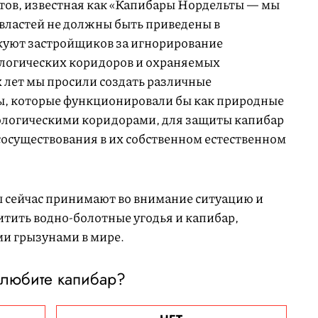
стов, известная как «Капибары Нордельты — мы
ы властей не должны быть приведены в
куют застройщиков за игнорирование
логических коридоров и охраняемых
 лет мы просили создать различные
ы, которые функционировали бы как природные
ологическими коридорами, для защиты капибар
сосуществования в их собственном естественном
сейчас принимают во внимание ситуацию и
тить водно-болотные угодья и капибар,
и грызунами в мире.
 любите капибар?