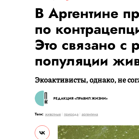
В Аргентине п
по контрацепц
Это связано с 
популяции жи
Экоактивисты, однако, не сог
РЕДАКЦИЯ «ПРАВИЛ ЖИЗНИ»
Теги:
животные
природа
аргентина