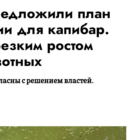
редложили план
ии для капибар.
резким ростом
вотных
ласны с решением властей.