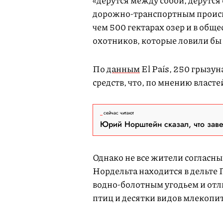
«дерутся между собой, дерутся 
дорожно-транспортным происше
чем 500 гектарах озер и в обще
охотников, которые ловили бы 
По
данным
El País, 250 грызу
средств, что, по мнению власте
сейчас читают
Юрий Норштейн сказал, что зав
Однако не все жители согласны 
Нордельта находится в дельте
водно-болотным угодьем и отл
птиц и десятки видов млекоп