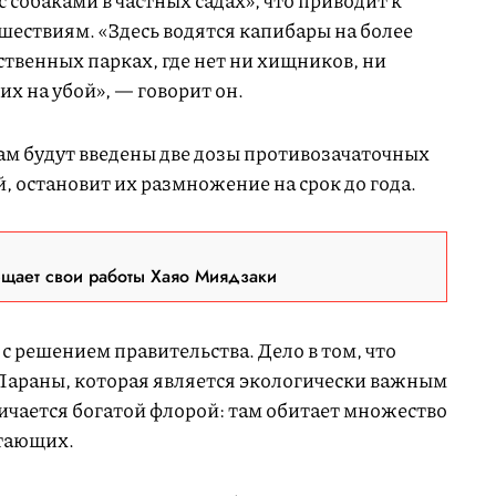
с собаками в частных садах», что приводит к
ствиям. «Здесь водятся капибары на более
ственных парках, где нет ни хищников, ни
их на убой», — говорит он.
нам будут введены две дозы противозачаточных
й, остановит их размножение на срок до года.
ещает свои работы Хаяо Миядзаки
с решением правительства. Дело в том, что
 Параны, которая является экологически важным
ичается богатой флорой: там обитает множество
итающих.