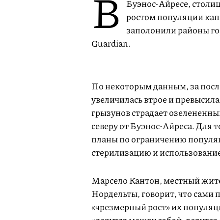
В
Буэнос-Айресе, столиц
ростом популяции кап
заполонили районы гор
Guardian.
По некоторым данным, за посл
увеличилась втрое и превысила 
грызунов страдает озелененн
северу от Буэнос-Айреса. Для 
планы по ограничению попул
стерилизацию и использовани
Марсело Кантон, местный жит
Нордельты, говорит, что сами 
«чрезмерный рост» их популяц