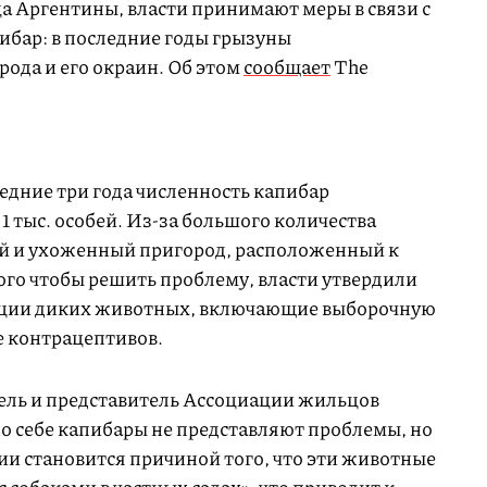
а Аргентины, власти принимают меры в связи с
ибар: в последние годы грызуны
ода и его окраин. Об этом
сообщает
The
едние три года численность капибар
1 тыс. особей. Из-за большого количества
ый и ухоженный пригород, расположенный к
того чтобы решить проблему, власти утвердили
яции диких животных, включающие выборочную
е контрацептивов.
ель и представитель Ассоциации жильцов
по себе капибары не представляют проблемы, но
ии становится причиной того, что эти животные