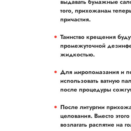
выдавать бумажные салф
того, прихожанам тепер
причастия.
Таинство крещения буду
промежуточной дезинф
жидкостью.
Для
миропомазания и п
использовать ватную па
после процедуры сожгут
После литургии прихожа
целования. Вместо этог
возлагать распятие на г