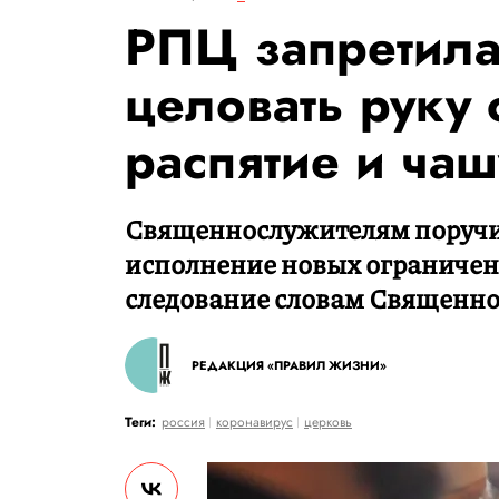
РПЦ запретил
целовать руку
распятие и чаш
Священнослужителям поручи
исполнение новых ограничен
следование словам Священно
РЕДАКЦИЯ «ПРАВИЛ ЖИЗНИ»
Теги:
россия
коронавирус
церковь